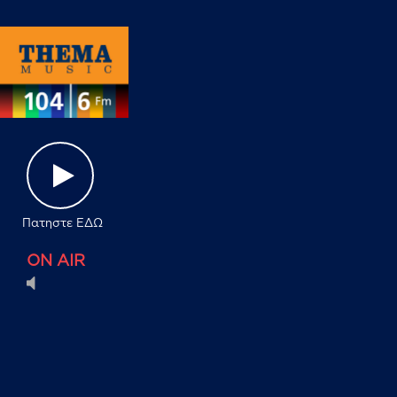
Πατηστε ΕΔΩ
ON AIR
mute