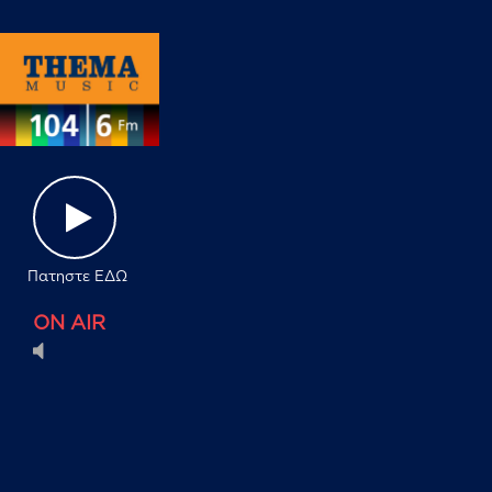
Πατηστε ΕΔΩ
ON AIR
mute